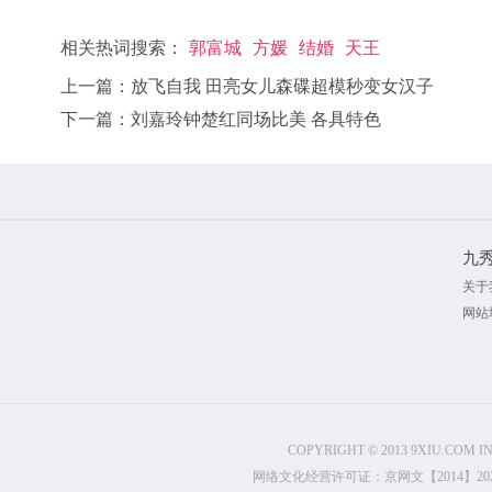
相关热词搜索：
郭富城
方媛
结婚
天王
上一篇：
放飞自我 田亮女儿森碟超模秒变女汉子
下一篇：
刘嘉玲钟楚红同场比美 各具特色
九
关于
网站
COPYRIGHT © 2013 9XIU.COM I
网络文化经营许可证：京网文【2014】2022