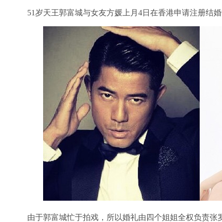
51岁天王郭富城与女友方媛上月4日在香港申请注册结
由于郭富城忙于拍戏，所以婚礼由四个姐姐全权负责张