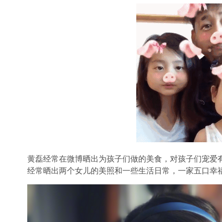
黄磊经常在微博晒出为孩子们做的美食，对孩子们宠爱
经常晒出两个女儿的美照和一些生活日常，一家五口幸