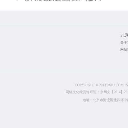
九
关于
网站
COPYRIGHT © 2013 9XIU.COM I
网络文化经营许可证：京网文【2014】2022
地址：北京市海淀区北四环中路2