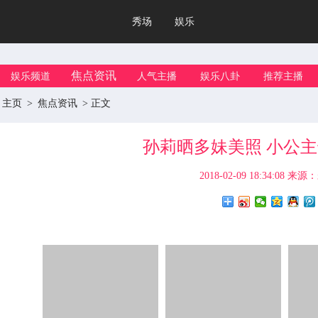
秀场
娱乐
焦点资讯
娱乐频道
人气主播
娱乐八卦
推荐主播
主页
>
焦点资讯
> 正文
孙莉晒多妹美照 小公
2018-02-09 18:34:08
来源：
2543
2543
2661
2661
23