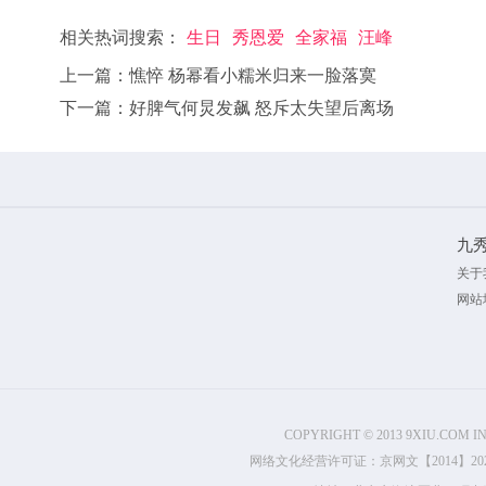
相关热词搜索：
生日
秀恩爱
全家福
汪峰
上一篇：
憔悴 杨幂看小糯米归来一脸落寞
下一篇：
好脾气何炅发飙 怒斥太失望后离场
九
关于
网站
COPYRIGHT © 2013 9XIU.COM I
网络文化经营许可证：京网文【2014】2022