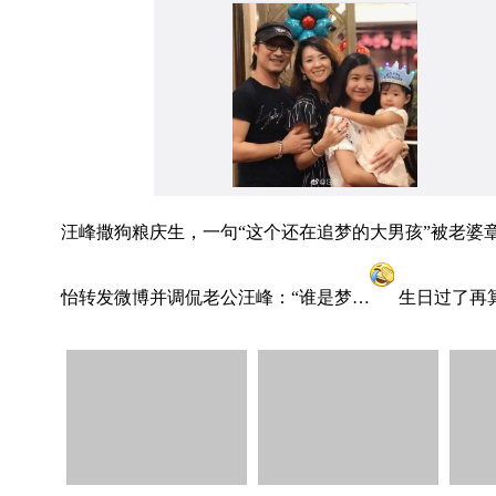
汪峰撒狗粮庆生，一句“这个还在追梦的大男孩”被老婆
怡转发微博并调侃老公汪峰：“谁是梦…
生日过了再
2626
2626
2514
2514
28