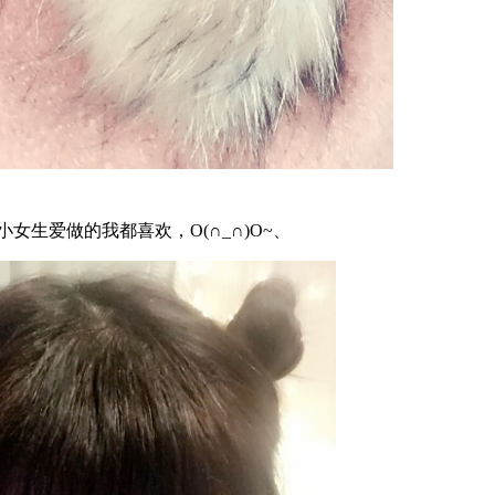
女生爱做的我都喜欢，O(∩_∩)O~、