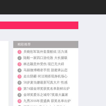
精彩推荐
关晓彤军装外套显酷炫 活力满
1
陆毅一家四口游伦敦 大长腿吸
2
林志颖意外受伤 现已无大碍
3
马丽微博晒牵手照 甜蜜承认恋
4
走出阴霾 何洁潮搭现身机场心
5
58岁麦当娜最新写真大片 性感
6
第74届金球奖获奖名单新鲜出炉
7
金球奖爱乐之城夺7奖最大赢家
8
九秀2016年度盛典 获奖名单出炉
9