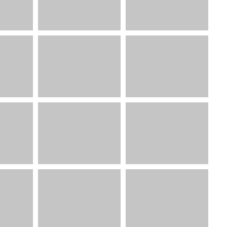
21
3044
3044
2670
2670
57
2684
2684
2660
2660
67
2460
2460
2690
2690
30
2371
2371
2481
2481